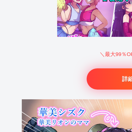
＼最大99％
詳