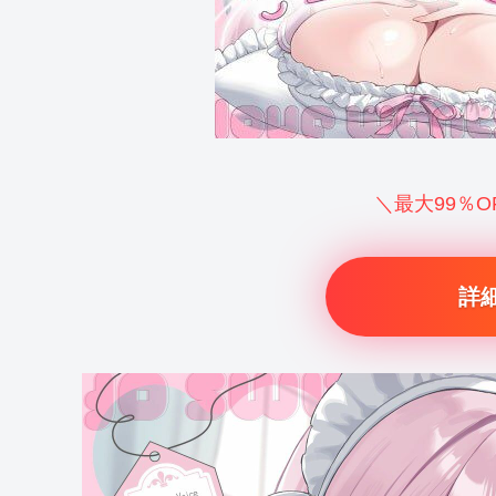
＼最大99％
詳