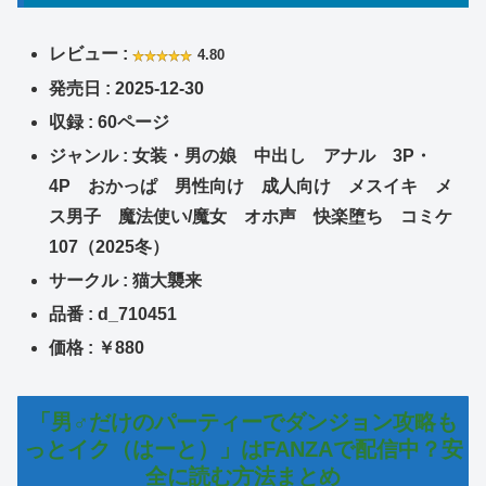
レビュー :
4.80
発売日 : 2025-12-30
収録 : 60ページ
ジャンル : 女装・男の娘 中出し アナル 3P・
4P おかっぱ 男性向け 成人向け メスイキ メ
ス男子 魔法使い/魔女 オホ声 快楽堕ち コミケ
107（2025冬）
サークル : 猫大襲来
品番 : d_710451
価格 : ￥880
「男♂だけのパーティーでダンジョン攻略も
っとイク（はーと）」はFANZAで配信中？安
全に読む方法まとめ