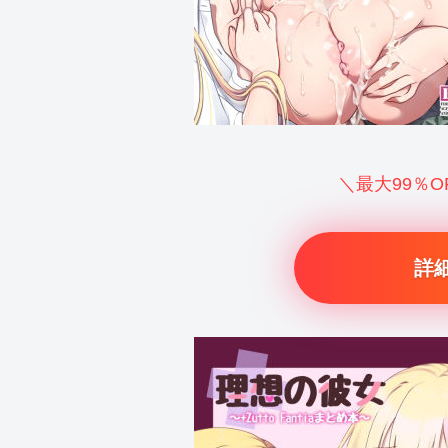
＼最大99％
詳