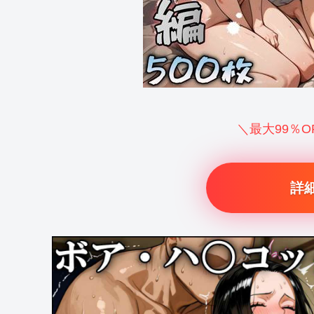
＼最大99％
詳