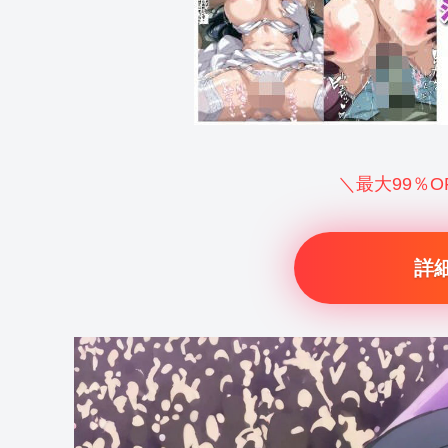
＼最大99％
詳