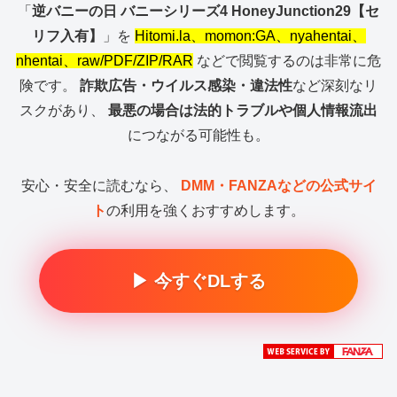
「
逆バニーの日 バニーシリーズ4 HoneyJunction29【セ
リフ入有】
」を
Hitomi.la、momon:GA、nyahentai、
nhentai、raw/PDF/ZIP/RAR
などで閲覧するのは非常に危
険です。
詐欺広告・ウイルス感染・違法性
など深刻なリ
スクがあり、
最悪の場合は法的トラブルや個人情報流出
につながる可能性も。
安心・安全に読むなら、
DMM・FANZAなどの公式サイ
ト
の利用を強くおすすめします。
▶ 今すぐDLする