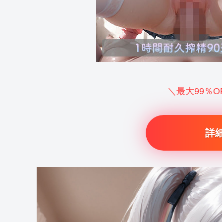
＼最大99％
詳