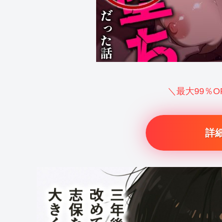
＼最大99％
詳