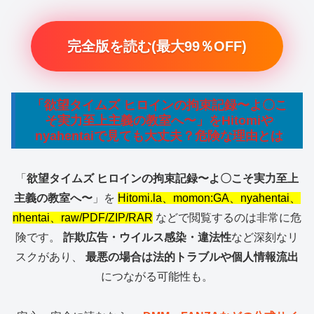
完全版を読む(最大99％OFF)
「欲望タイムズ ヒロインの拘束記録〜よ〇こ
そ実力至上主義の教室へ〜」をHitomiや
nyahentaiで見ても大丈夫？危険な理由とは
「
欲望タイムズ ヒロインの拘束記録〜よ〇こそ実力至上
主義の教室へ〜
」を
Hitomi.la、momon:GA、nyahentai、
nhentai、raw/PDF/ZIP/RAR
などで閲覧するのは非常に危
険です。
詐欺広告・ウイルス感染・違法性
など深刻なリ
スクがあり、
最悪の場合は法的トラブルや個人情報流出
につながる可能性も。