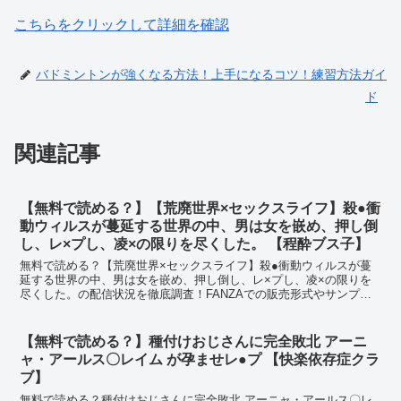
こちらをクリックして詳細を確認
バドミントンが強くなる方法！上手になるコツ！練習方法ガイ
ド
関連記事
【無料で読める？】【荒廃世界×セックスライフ】殺●衝
動ウィルスが蔓延する世界の中、男は女を嵌め、押し倒
し、レ×プし、凌×の限りを尽くした。 【程酔ブス子】
無料で読める？【荒廃世界×セックスライフ】殺●衝動ウィルスが蔓
延する世界の中、男は女を嵌め、押し倒し、レ×プし、凌×の限りを
尽くした。の配信状況を徹底調査！FANZAでの販売形式やサンプル
視聴、レビュー評価もまとめています。今すぐチェック！
【d_691581】
【無料で読める？】種付けおじさんに完全敗北 アーニ
ャ・アールス〇レイム が孕ませレ●プ 【快楽依存症クラ
ブ】
無料で読める？種付けおじさんに完全敗北 アーニャ・アールス〇レ