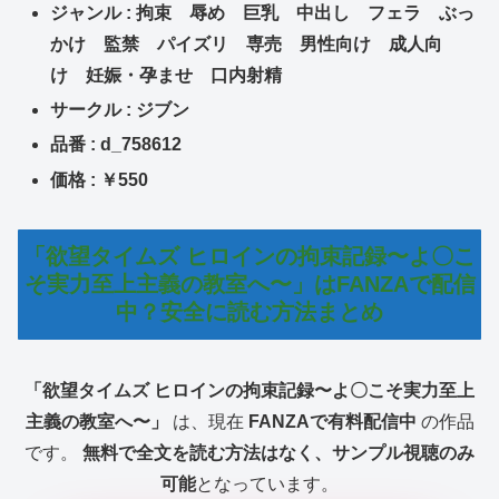
ジャンル : 拘束 辱め 巨乳 中出し フェラ ぶっ
かけ 監禁 パイズリ 専売 男性向け 成人向
け 妊娠・孕ませ 口内射精
サークル : ジブン
品番 : d_758612
価格 : ￥550
「欲望タイムズ ヒロインの拘束記録〜よ〇こ
そ実力至上主義の教室へ〜」はFANZAで配信
中？安全に読む方法まとめ
「欲望タイムズ ヒロインの拘束記録〜よ〇こそ実力至上
主義の教室へ〜」
は、現在
FANZAで有料配信中
の作品
です。
無料で全文を読む方法はなく、サンプル視聴のみ
可能
となっています。