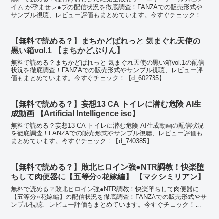
イム が孕ませレ●プの配信状況を徹底調査！FANZAでの販売形式や
サンプル視聴、レビュー評価もまとめています。今すぐチェック！
【d_582947】
【無料で読める？】まちかどぱれっと 気まぐれ天使の
黒い箱vol.1 【まちかどぷりん】
無料で読める？まちかどぱれっと 気まぐれ天使の黒い箱vol.1の配信
状況を徹底調査！FANZAでの販売形式やサンプル視聴、レビュー評
価もまとめています。今すぐチェック！【d_602735】
【無料で読める？】妄想13 CA トイレに潜む危険 AI生
成動画 【Artificial Intelligence iso】
無料で読める？妄想13 CA トイレに潜む危険 AI生成動画の配信状況
を徹底調査！FANZAでの販売形式やサンプル視聴、レビュー評価も
まとめています。今すぐチェック！【d_740385】
【無料で読める？】敗北ヒロイン強●NTR調教！快楽堕
ちして肉便器に【五等分○花嫁編】 【マクシミリアン】
無料で読める？敗北ヒロイン強●NTR調教！快楽堕ちして肉便器に
【五等分○花嫁編】の配信状況を徹底調査！FANZAでの販売形式やサ
ンプル視聴、レビュー評価もまとめています。今すぐチェック！
【d_665713】