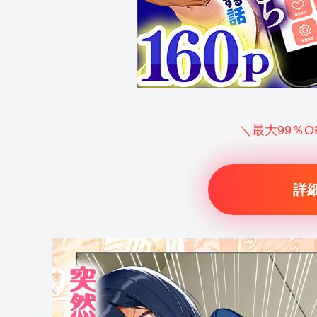
＼最大99％
詳