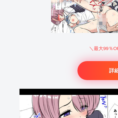
＼最大99％
詳