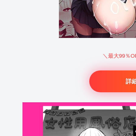
＼最大99％
詳