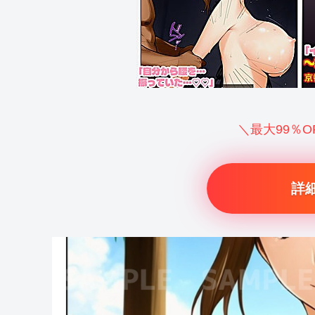
＼最大99％
詳