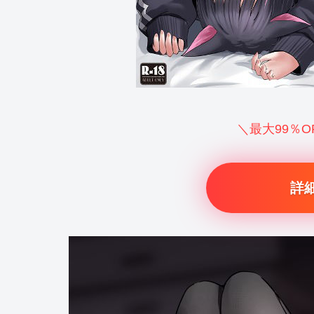
＼最大99％
詳