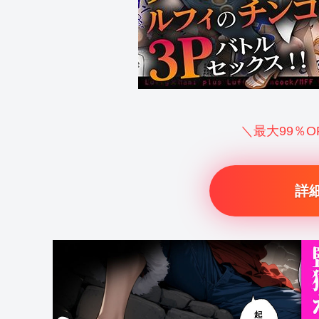
＼最大99％
詳