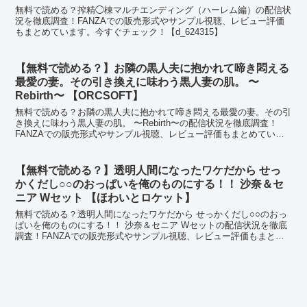
無料で読める？搾精◯棟マルチエンディング（ハーレム編）の配信状
況を徹底調査！FANZAでの販売形式やサンプル視聴、レビュー評価
もまとめています。今すぐチェック！【d_624315】
【無料で読める？】お隣の黒人夫に抱かれて啼き悶える
最愛の妻。その引き換えに味わう黒人妻の肌。 〜
Rebirth〜 【ORCSOFT】
無料で読める？お隣の黒人夫に抱かれて啼き悶える最愛の妻。その引
き換えに味わう黒人妻の肌。 〜Rebirth〜の配信状況を徹底調査！
FANZAでの販売形式やサンプル視聴、レビュー評価もまとめていま
す。今すぐチェック！【d_704508】
【無料で読める？】透明人間になったワケだから せっ
かくだし○○のおっぱいを俺のものにする！！ 沙奈＆セ
ニア Wセット 【ほわいとロケット】
無料で読める？透明人間になったワケだから せっかくだし○○のおっ
ぱいを俺のものにする！！ 沙奈＆セニア Wセットの配信状況を徹底
調査！FANZAでの販売形式やサンプル視聴、レビュー評価もまとめ
ています。今すぐチェック！【d_574617】