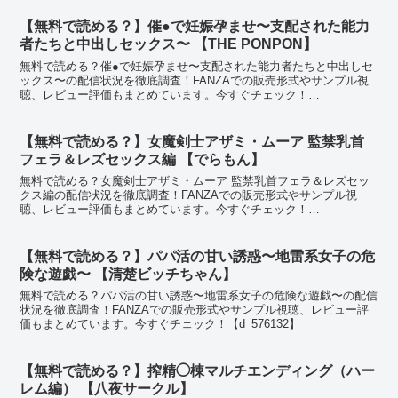
【無料で読める？】催●で妊娠孕ませ〜支配された能力
者たちと中出しセックス〜 【THE PONPON】
無料で読める？催●で妊娠孕ませ〜支配された能力者たちと中出しセ
ックス〜の配信状況を徹底調査！FANZAでの販売形式やサンプル視
聴、レビュー評価もまとめています。今すぐチェック！
【d_660555】
【無料で読める？】女魔剣士アザミ・ムーア 監禁乳首
フェラ＆レズセックス編 【でらもん】
無料で読める？女魔剣士アザミ・ムーア 監禁乳首フェラ＆レズセッ
クス編の配信状況を徹底調査！FANZAでの販売形式やサンプル視
聴、レビュー評価もまとめています。今すぐチェック！
【d_707330】
【無料で読める？】パパ活の甘い誘惑〜地雷系女子の危
険な遊戯〜 【清楚ビッチちゃん】
無料で読める？パパ活の甘い誘惑〜地雷系女子の危険な遊戯〜の配信
状況を徹底調査！FANZAでの販売形式やサンプル視聴、レビュー評
価もまとめています。今すぐチェック！【d_576132】
【無料で読める？】搾精◯棟マルチエンディング（ハー
レム編） 【八夜サークル】