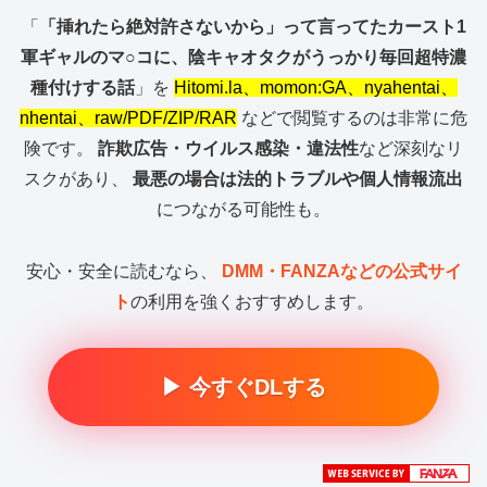
「
「挿れたら絶対許さないから」って言ってたカースト1
軍ギャルのマ○コに、陰キャオタクがうっかり毎回超特濃
種付けする話
」を
Hitomi.la、momon:GA、nyahentai、
nhentai、raw/PDF/ZIP/RAR
などで閲覧するのは非常に危
険です。
詐欺広告・ウイルス感染・違法性
など深刻なリ
スクがあり、
最悪の場合は法的トラブルや個人情報流出
につながる可能性も。
安心・安全に読むなら、
DMM・FANZAなどの公式サイ
ト
の利用を強くおすすめします。
▶ 今すぐDLする