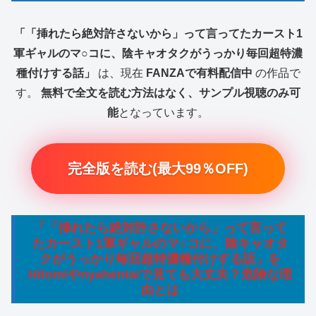
「「挿れたら絶対許さないから」って言ってたカースト1
軍ギャルのマ○コに、陰キャオタクがうっかり毎回超特濃
種付けする話」
は、現在
FANZAで有料配信中
の作品で
す。
無料で全文を読む方法はなく、サンプル視聴のみ可
能
となっています。
完全版を読む(最大99％OFF)
「「挿れたら絶対許さないから」って言って
たカースト1軍ギャルのマ○コに、陰キャオタ
クがうっかり毎回超特濃種付けする話」を
Hitomiやnyahentaiで見ても大丈夫？危険な理
由とは