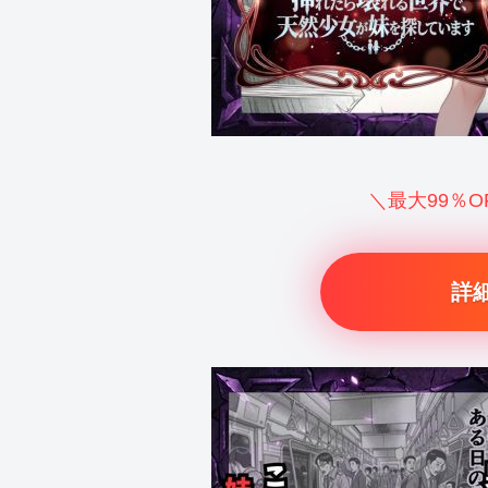
＼最大99％
詳