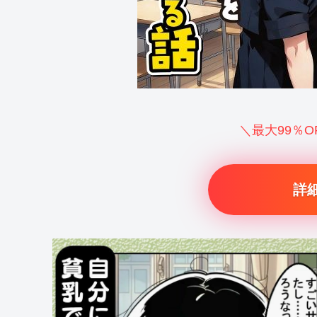
＼最大99％
詳