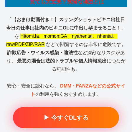
見ても大丈夫？危険な理由とは
「
【おまけ動画付き！】スリングショットビキニ出社日
今日の仕事は社内のビキニOLに中出し孕ませること！
」
を
Hitomi.la、momon:GA、nyahentai、nhentai、
raw/PDF/ZIP/RAR
などで閲覧するのは非常に危険です。
詐欺広告・ウイルス感染・違法性
など深刻なリスクがあ
り、
最悪の場合は法的トラブルや個人情報流出
につなが
る可能性も。
安心・安全に読むなら、
DMM・FANZAなどの公式サイ
ト
の利用を強くおすすめします。
▶ 今すぐDLする