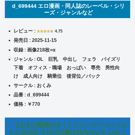
d_699444 エロ漫画・同人誌のレーベル・シリ
ーズ・ジャンルなど
レビュー :
4.75
発売日 : 2025-11-15
収録 : 画像218枚+α
ジャンル : OL 巨乳 中出し フェラ パイズリ
下着 オフィス・職場 おっぱい 専売 男性向
け 成人向け 騎乗位 後背位／バック
サークル : おくみ
品番 : d_699444
価格 : ￥770
「【おまけ動画付き！】スリングショットビ
キニ出社日 今日の仕事は社内のビキニOLに