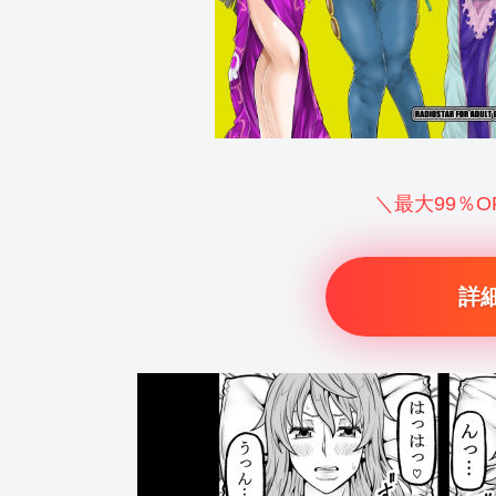
＼最大99％
詳