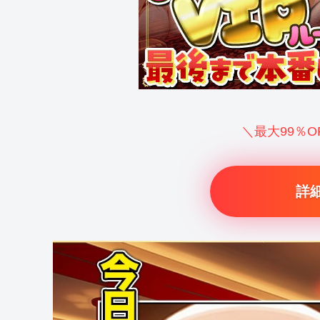
＼最大99％
詳